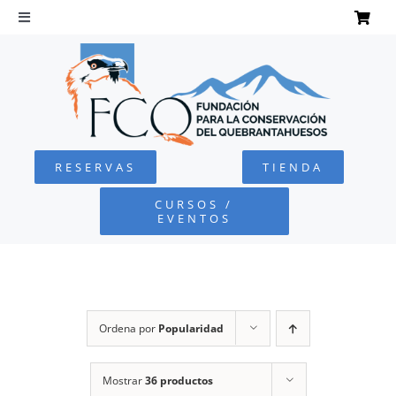
Saltar
al
Toggle
Navigation
contenido
INICIO
QUEBRANTAHUESOS
RESERVAS
TIENDA
FUNDACIÓN
CURSOS /
EVENTOS
PROYECTOS
DEFENSA AMBIENTAL
Ordena por
Popularidad
COLABORA
Mostrar
36 productos