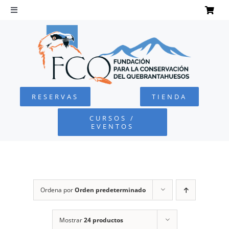
Saltar
al
Toggle
Navigation
contenido
INICIO
QUEBRANTAHUESOS
RESERVAS
TIENDA
FUNDACIÓN
CURSOS /
EVENTOS
PROYECTOS
DEFENSA AMBIENTAL
Ordena por
Orden predeterminado
COLABORA
Mostrar
24 productos