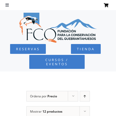
Saltar
al
Toggle
Navigation
contenido
INICIO
QUEBRANTAHUESOS
RESERVAS
TIENDA
FUNDACIÓN
CURSOS /
EVENTOS
PROYECTOS
DEFENSA AMBIENTAL
Ordena por
Precio
COLABORA
Mostrar
12 productos