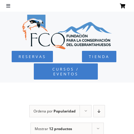
Saltar
al
Toggle
Navigation
contenido
INICIO
QUEBRANTAHUESOS
RESERVAS
TIENDA
FUNDACIÓN
CURSOS /
EVENTOS
PROYECTOS
DEFENSA AMBIENTAL
Ordena por
Popularidad
COLABORA
Mostrar
12 productos