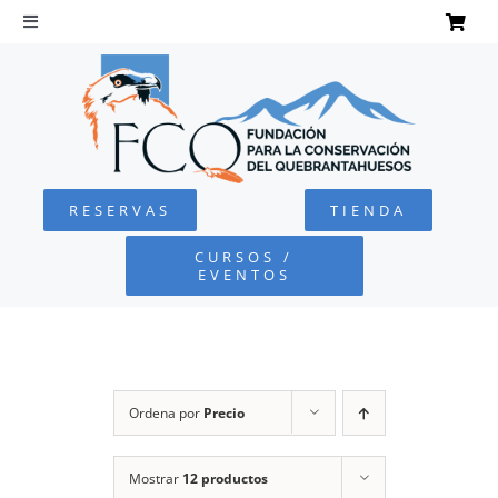
Saltar
al
Toggle
Navigation
contenido
INICIO
QUEBRANTAHUESOS
RESERVAS
TIENDA
FUNDACIÓN
CURSOS /
EVENTOS
PROYECTOS
DEFENSA AMBIENTAL
Ordena por
Precio
COLABORA
Mostrar
12 productos