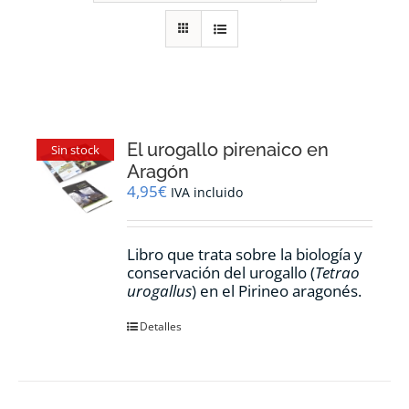
RECURSOS
NOTICIAS
CONTACTO
El urogallo pirenaico en
Sin stock
Aragón
4,95
€
IVA incluido
CARRITO
Libro que trata sobre la biología y
conservación del urogallo (
Tetrao
urogallus
) en el Pirineo aragonés.
Detalles