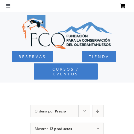
Saltar
al
Toggle
Navigation
contenido
INICIO
QUEBRANTAHUESOS
RESERVAS
TIENDA
FUNDACIÓN
CURSOS /
EVENTOS
PROYECTOS
DEFENSA AMBIENTAL
Ordena por
Precio
COLABORA
Mostrar
12 productos