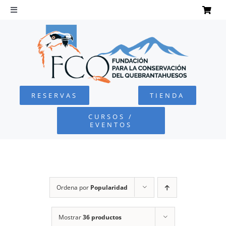
Saltar
al
Toggle
Navigation
contenido
INICIO
QUEBRANTAHUESOS
RESERVAS
TIENDA
FUNDACIÓN
CURSOS /
EVENTOS
PROYECTOS
DEFENSA AMBIENTAL
Ordena por
Popularidad
COLABORA
Mostrar
36 productos