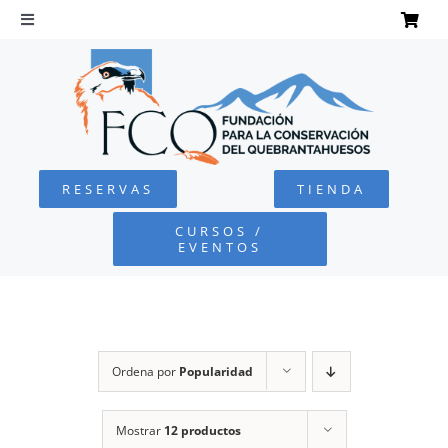
Saltar
al
Toggle
Navigation
contenido
INICIO
QUEBRANTAHUESOS
RESERVAS
TIENDA
FUNDACIÓN
CURSOS /
EVENTOS
PROYECTOS
DEFENSA AMBIENTAL
Ordena por
Popularidad
COLABORA
Mostrar
12 productos