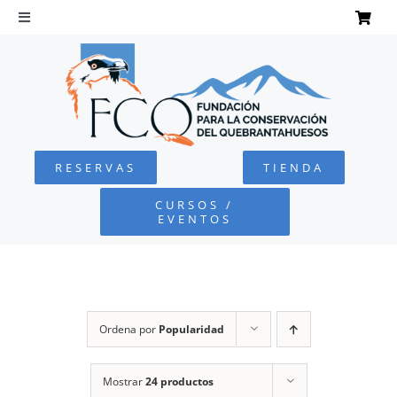
Saltar
al
Toggle
Navigation
contenido
INICIO
QUEBRANTAHUESOS
RESERVAS
TIENDA
FUNDACIÓN
CURSOS /
EVENTOS
PROYECTOS
DEFENSA AMBIENTAL
Ordena por
Popularidad
COLABORA
Mostrar
24 productos