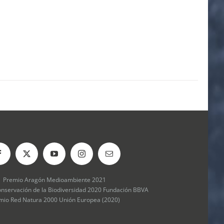
Premio Aragón Medioambiente 2021
onservación de la Biodiversidad 2020 Fundación BBVA
mio Red Natura 2000 Unión Europea (2020)