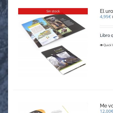
El ur
Sin stock
4,95
€
Libro q
Quick 
Me v
12,00