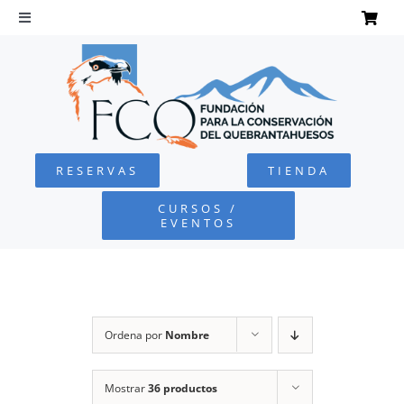
Saltar
al
Toggle
Navigation
contenido
INICIO
QUEBRANTAHUESOS
RESERVAS
TIENDA
FUNDACIÓN
CURSOS /
EVENTOS
PROYECTOS
DEFENSA AMBIENTAL
Ordena por
Nombre
COLABORA
Mostrar
36 productos