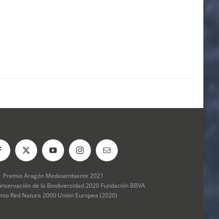
Premio Aragón Medioambiente 2021
onservación de la Biodiversidad 2020 Fundación BBVA
mio Red Natura 2000 Unión Europea (2020)