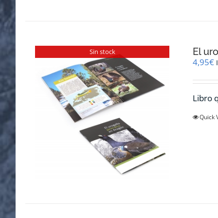
El ur
Sin stock
4,95
€
Libro q
Quick 