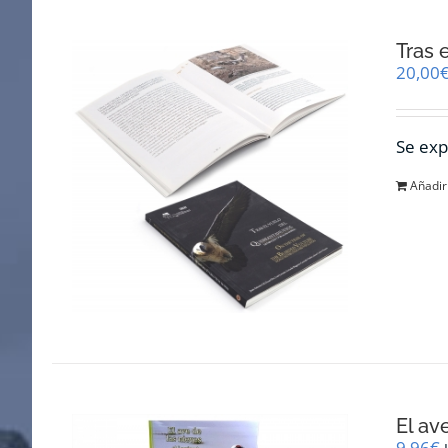
Tras 
20,00
Se exp
Añadir 
El av
9,96
€