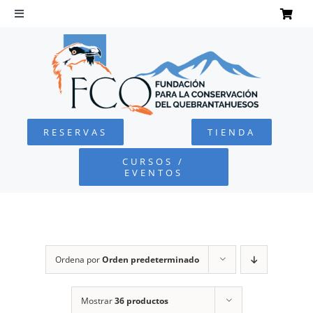
Saltar
al
Toggle
Navigation
contenido
INICIO
QUEBRANTAHUESOS
RESERVAS
TIENDA
FUNDACIÓN
CURSOS /
EVENTOS
PROYECTOS
DEFENSA AMBIENTAL
Ordena por
Orden predeterminado
COLABORA
Mostrar
36 productos