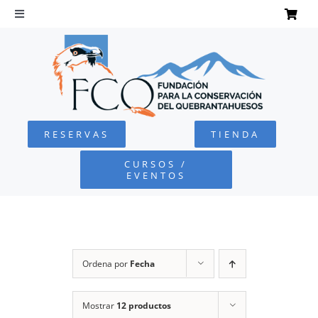
Saltar
al
Toggle
Navigation
contenido
INICIO
QUEBRANTAHUESOS
RESERVAS
TIENDA
FUNDACIÓN
CURSOS /
EVENTOS
PROYECTOS
DEFENSA AMBIENTAL
Ordena por
Fecha
COLABORA
Mostrar
12 productos