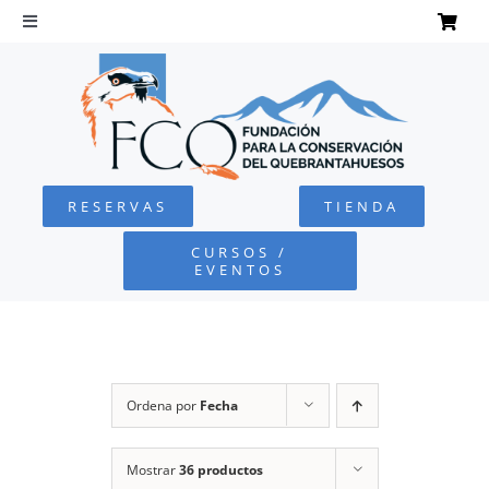
Saltar
al
Toggle
Navigation
contenido
INICIO
QUEBRANTAHUESOS
RESERVAS
TIENDA
FUNDACIÓN
CURSOS /
EVENTOS
PROYECTOS
DEFENSA AMBIENTAL
Ordena por
Fecha
COLABORA
Mostrar
36 productos