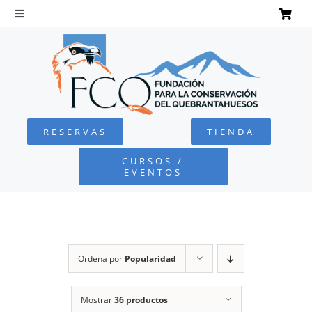
Saltar
al
Toggle
Navigation
contenido
INICIO
QUEBRANTAHUESOS
RESERVAS
TIENDA
FUNDACIÓN
CURSOS /
EVENTOS
PROYECTOS
DEFENSA AMBIENTAL
Ordena por
Popularidad
COLABORA
Mostrar
36 productos