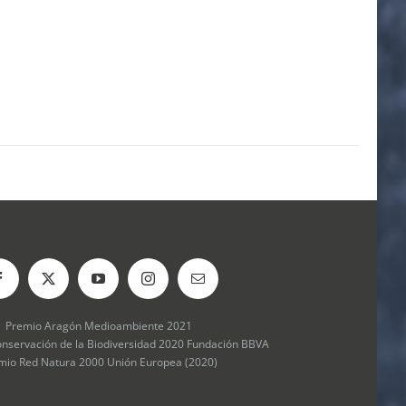
Premio Aragón Medioambiente 2021
onservación de la Biodiversidad 2020 Fundación BBVA
mio Red Natura 2000 Unión Europea (2020)