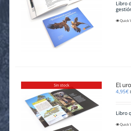
Libro 
gestió
Quick 
El ur
Sin stock
4,95
€
Libro q
Quick 