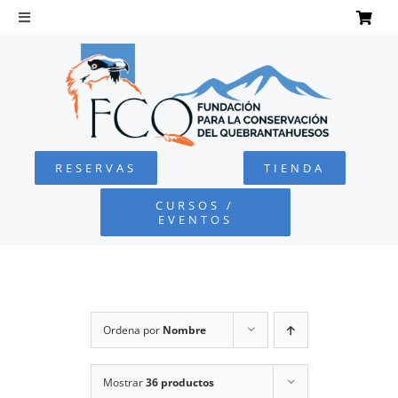
Saltar
al
Toggle
Navigation
contenido
INICIO
QUEBRANTAHUESOS
RESERVAS
TIENDA
FUNDACIÓN
CURSOS /
EVENTOS
PROYECTOS
DEFENSA AMBIENTAL
Ordena por
Nombre
COLABORA
Mostrar
36 productos