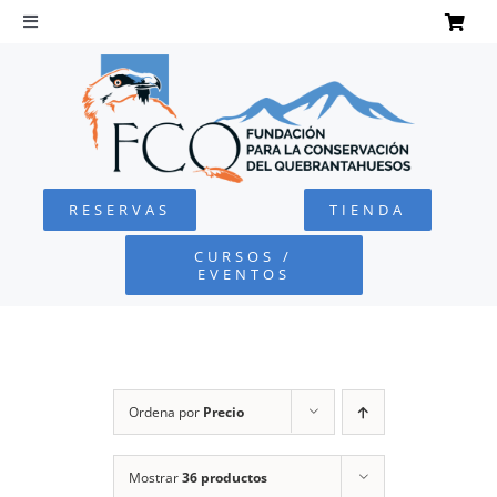
Saltar
al
Toggle
Navigation
contenido
INICIO
QUEBRANTAHUESOS
RESERVAS
TIENDA
FUNDACIÓN
CURSOS /
EVENTOS
PROYECTOS
DEFENSA AMBIENTAL
Ordena por
Precio
COLABORA
Mostrar
36 productos