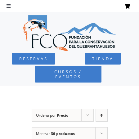
Saltar
al
Toggle
Navigation
contenido
INICIO
QUEBRANTAHUESOS
RESERVAS
TIENDA
FUNDACIÓN
CURSOS /
EVENTOS
PROYECTOS
DEFENSA AMBIENTAL
Ordena por
Precio
COLABORA
Mostrar
36 productos