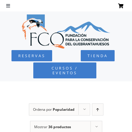
Saltar
al
Toggle
Navigation
contenido
INICIO
QUEBRANTAHUESOS
RESERVAS
TIENDA
FUNDACIÓN
CURSOS /
EVENTOS
PROYECTOS
DEFENSA AMBIENTAL
Ordena por
Popularidad
COLABORA
Mostrar
36 productos