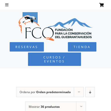
Saltar
al
Toggle
Navigation
contenido
INICIO
QUEBRANTAHUESOS
RESERVAS
TIENDA
FUNDACIÓN
CURSOS /
EVENTOS
PROYECTOS
DEFENSA AMBIENTAL
Ordena por
Orden predeterminado
COLABORA
Mostrar
36 productos