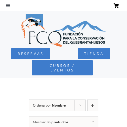
Saltar
al
Toggle
Navigation
contenido
INICIO
QUEBRANTAHUESOS
RESERVAS
TIENDA
FUNDACIÓN
CURSOS /
EVENTOS
PROYECTOS
DEFENSA AMBIENTAL
Ordena por
Nombre
COLABORA
Mostrar
36 productos