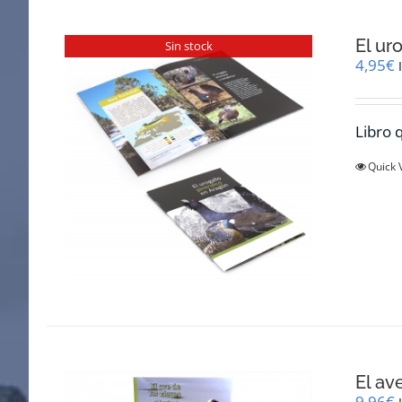
El ur
Sin stock
4,95
€
Libro q
Quick 
El av
9,96
€