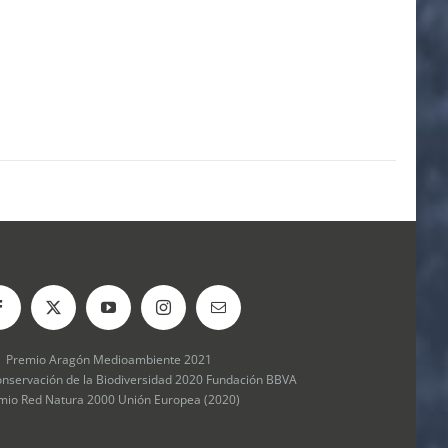
Premio Aragón Medioambiente 2021
onservación de la Biodiversidad 2020 Fundación BBVA
mio Red Natura 2000 Unión Europea (2020)