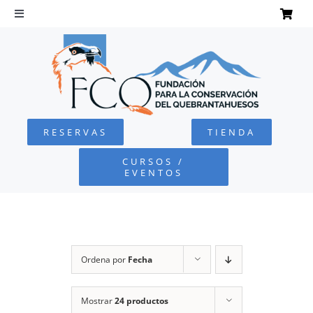
Saltar
al
Toggle
Navigation
contenido
INICIO
QUEBRANTAHUESOS
RESERVAS
TIENDA
FUNDACIÓN
CURSOS /
EVENTOS
PROYECTOS
DEFENSA AMBIENTAL
Ordena por
Fecha
COLABORA
Mostrar
24 productos