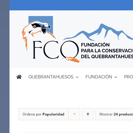
Saltar
al
contenido
QUEBRANTAHUESOS
FUNDACIÓN
PRO
Ordena por
Popularidad
Mostrar
24 product