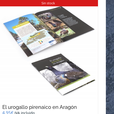
Sin stock
El urogallo pirenaico en Aragón
4,95
€
IVA incluido