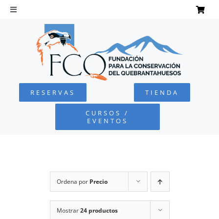
Saltar
al
Toggle
Navigation
contenido
INICIO
QUEBRANTAHUESOS
RESERVAS
TIENDA
FUNDACIÓN
CURSOS /
EVENTOS
PROYECTOS
DEFENSA AMBIENTAL
Ordena por
Precio
COLABORA
Mostrar
24 productos