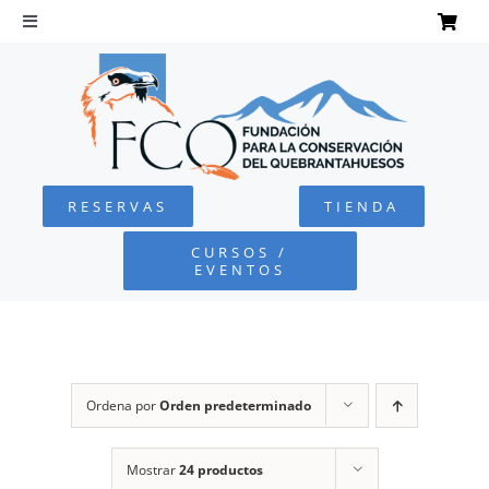
Saltar
al
Toggle
Navigation
contenido
INICIO
QUEBRANTAHUESOS
RESERVAS
TIENDA
FUNDACIÓN
CURSOS /
EVENTOS
PROYECTOS
DEFENSA AMBIENTAL
Ordena por
Orden predeterminado
COLABORA
Mostrar
24 productos