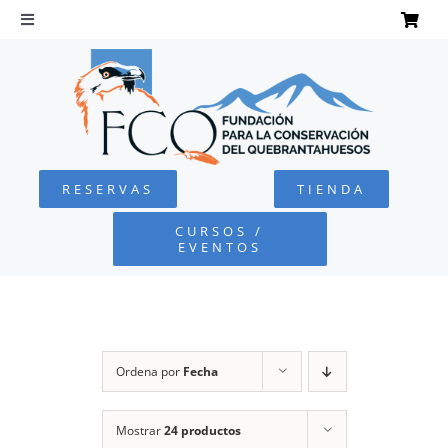
Saltar
al
Toggle
Navigation
contenido
INICIO
QUEBRANTAHUESOS
RESERVAS
TIENDA
FUNDACIÓN
CURSOS /
EVENTOS
PROYECTOS
DEFENSA AMBIENTAL
Ordena por
Fecha
COLABORA
Mostrar
24 productos