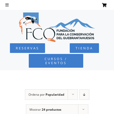
Saltar
al
Toggle
Navigation
contenido
INICIO
QUEBRANTAHUESOS
RESERVAS
TIENDA
FUNDACIÓN
CURSOS /
EVENTOS
PROYECTOS
DEFENSA AMBIENTAL
Ordena por
Popularidad
COLABORA
Mostrar
24 productos