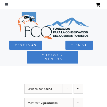
Saltar
al
Toggle
Navigation
contenido
INICIO
QUEBRANTAHUESOS
RESERVAS
TIENDA
FUNDACIÓN
CURSOS /
EVENTOS
PROYECTOS
DEFENSA AMBIENTAL
Ordena por
Fecha
COLABORA
Mostrar
12 productos