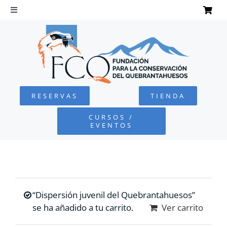
Saltar
al
Toggle
Navigation
contenido
INICIO
QUEBRANTAHUESOS
RESERVAS
TIENDA
FUNDACIÓN
CURSOS /
EVENTOS
PROYECTOS
DEFENSA AMBIENTAL
“Dispersión juvenil del Quebrantahuesos”
COLABORA
se ha añadido a tu carrito.
Ver carrito