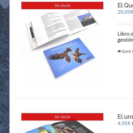
El Qu
Sin stock
20,00
Libro 
gestió
Quick 
El ur
Sin stock
4,95
€