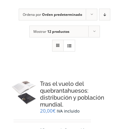
RECURSOS
Ordena por
Orden predeterminado
NOTICIAS
Mostrar
12 productos
CONTACTO
CARRITO
1
Tras el vuelo del
quebrantahuesos:
distribución y población
mundial.
20,00
€
IVA incluido