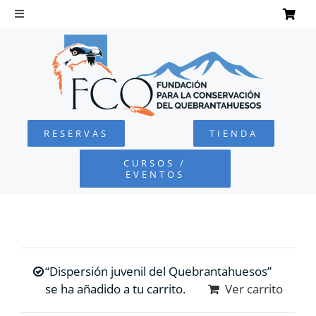
Saltar
al
Toggle
Navigation
contenido
INICIO
QUEBRANTAHUESOS
RESERVAS
TIENDA
FUNDACIÓN
CURSOS /
EVENTOS
PROYECTOS
DEFENSA AMBIENTAL
“Dispersión juvenil del Quebrantahuesos”
COLABORA
se ha añadido a tu carrito.
Ver carrito