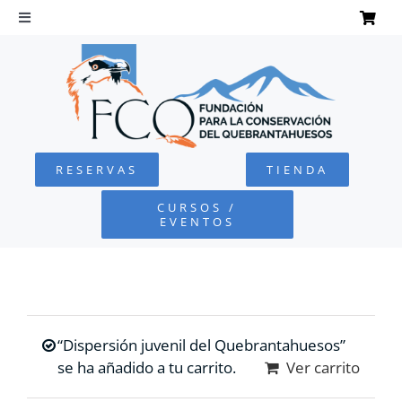
Saltar
al
Toggle
Navigation
contenido
INICIO
QUEBRANTAHUESOS
RESERVAS
TIENDA
FUNDACIÓN
CURSOS /
EVENTOS
PROYECTOS
DEFENSA AMBIENTAL
“Dispersión juvenil del Quebrantahuesos”
COLABORA
se ha añadido a tu carrito.
Ver carrito