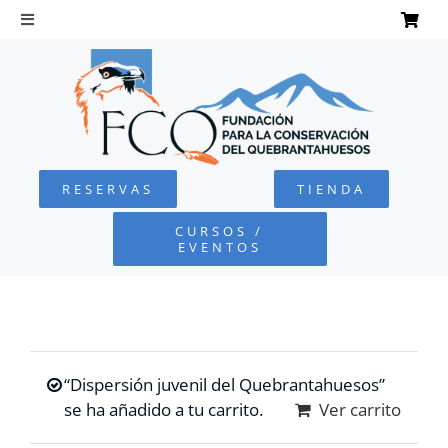
Saltar
al
Toggle
Navigation
contenido
INICIO
QUEBRANTAHUESOS
RESERVAS
TIENDA
FUNDACIÓN
CURSOS /
EVENTOS
PROYECTOS
DEFENSA AMBIENTAL
“Dispersión juvenil del Quebrantahuesos”
COLABORA
se ha añadido a tu carrito.
Ver carrito