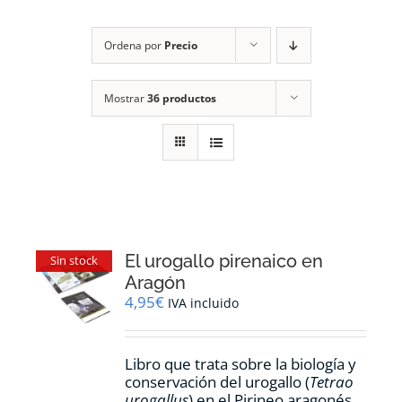
RECURSOS
Ordena por
Precio
NOTICIAS
Mostrar
36 productos
CONTACTO
CARRITO
1
El urogallo pirenaico en
Sin stock
Aragón
4,95
€
IVA incluido
Libro que trata sobre la biología y
conservación del urogallo (
Tetrao
urogallus
) en el Pirineo aragonés.