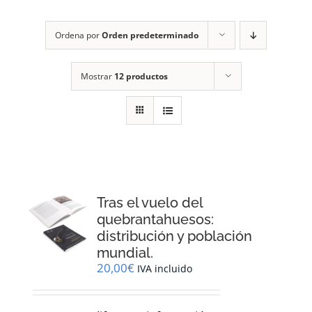
RECURSOS
Ordena por
Orden predeterminado
NOTICIAS
Mostrar
12 productos
CONTACTO
CARRITO
1
Tras el vuelo del
quebrantahuesos:
distribución y población
mundial.
20,00
€
IVA incluido