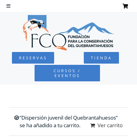
Saltar
al
Toggle
Navigation
contenido
INICIO
QUEBRANTAHUESOS
RESERVAS
TIENDA
FUNDACIÓN
CURSOS /
EVENTOS
PROYECTOS
DEFENSA AMBIENTAL
“Dispersión juvenil del Quebrantahuesos”
COLABORA
se ha añadido a tu carrito.
Ver carrito