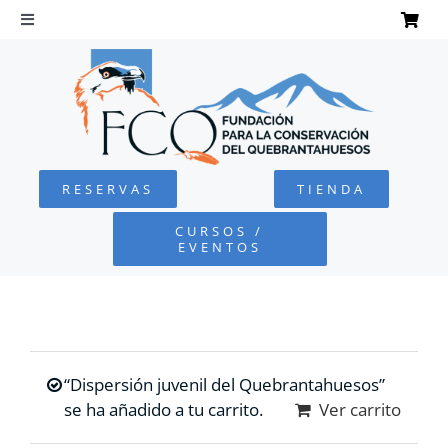
Saltar
al
Toggle
Navigation
contenido
INICIO
QUEBRANTAHUESOS
RESERVAS
TIENDA
FUNDACIÓN
CURSOS /
EVENTOS
PROYECTOS
DEFENSA AMBIENTAL
“Dispersión juvenil del Quebrantahuesos”
COLABORA
se ha añadido a tu carrito.
Ver carrito