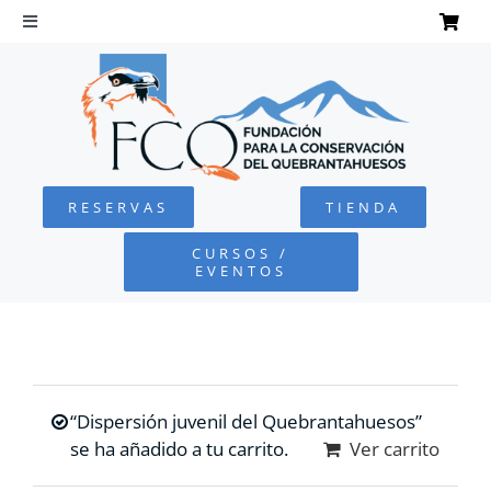
Saltar
al
Toggle
Navigation
contenido
INICIO
QUEBRANTAHUESOS
RESERVAS
TIENDA
FUNDACIÓN
CURSOS /
EVENTOS
PROYECTOS
DEFENSA AMBIENTAL
“Dispersión juvenil del Quebrantahuesos”
COLABORA
se ha añadido a tu carrito.
Ver carrito