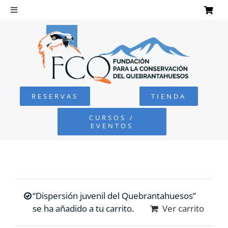
Saltar
al
Toggle
Navigation
contenido
INICIO
QUEBRANTAHUESOS
RESERVAS
TIENDA
FUNDACIÓN
CURSOS /
EVENTOS
PROYECTOS
DEFENSA AMBIENTAL
“Dispersión juvenil del Quebrantahuesos”
COLABORA
se ha añadido a tu carrito.
Ver carrito