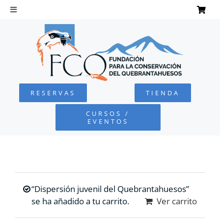
Saltar
al
Toggle
Navigation
contenido
INICIO
QUEBRANTAHUESOS
RESERVAS
TIENDA
FUNDACIÓN
CURSOS /
EVENTOS
PROYECTOS
DEFENSA AMBIENTAL
“Dispersión juvenil del Quebrantahuesos”
COLABORA
se ha añadido a tu carrito.
Ver carrito