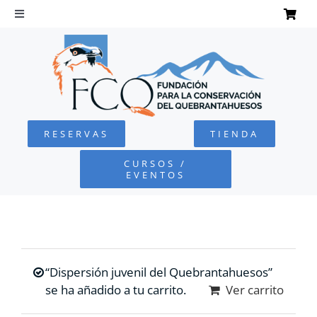
Saltar
al
Toggle
Navigation
contenido
INICIO
QUEBRANTAHUESOS
RESERVAS
TIENDA
FUNDACIÓN
CURSOS /
EVENTOS
PROYECTOS
DEFENSA AMBIENTAL
“Dispersión juvenil del Quebrantahuesos”
COLABORA
se ha añadido a tu carrito.
Ver carrito