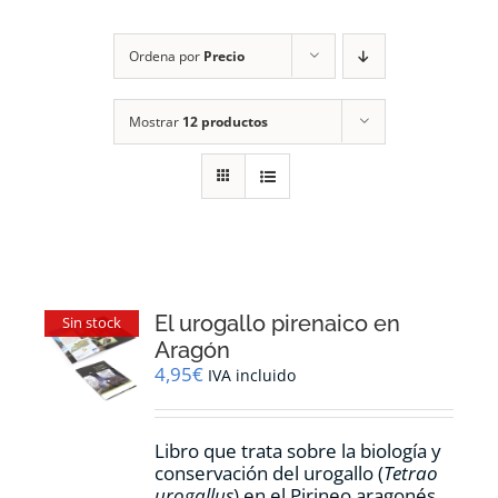
RECURSOS
Ordena por
Precio
NOTICIAS
Mostrar
12 productos
CONTACTO
CARRITO
1
El urogallo pirenaico en
Sin stock
Aragón
4,95
€
IVA incluido
Libro que trata sobre la biología y
conservación del urogallo (
Tetrao
urogallus
) en el Pirineo aragonés.