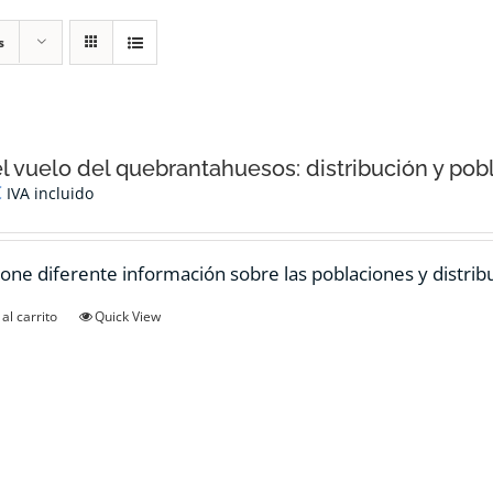
s
el vuelo del quebrantahuesos: distribución y pob
€
IVA incluido
one diferente información sobre las poblaciones y distrib
al carrito
Quick View