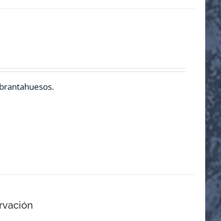
ebrantahuesos.
rvación