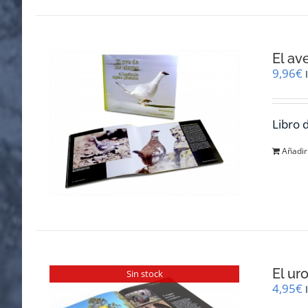
El av
9,96
€
Libro 
Añadir 
El ur
Sin stock
4,95
€