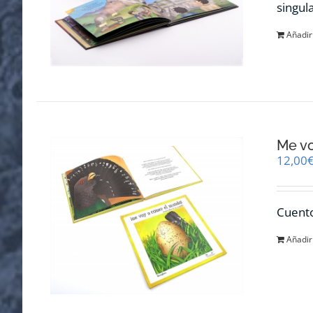
singul
Añadir 
Me v
12,00
Cuento
Añadir 