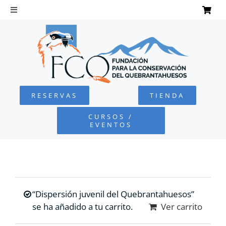
Saltar
al
Toggle
Navigation
contenido
INICIO
QUEBRANTAHUESOS
RESERVAS
TIENDA
FUNDACIÓN
CURSOS /
EVENTOS
PROYECTOS
DEFENSA AMBIENTAL
“Dispersión juvenil del Quebrantahuesos”
COLABORA
se ha añadido a tu carrito.
Ver carrito