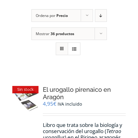
RECURSOS
Ordena por
Precio
NOTICIAS
Mostrar
36 productos
CONTACTO
CARRITO
1
El urogallo pirenaico en
Sin stock
Aragón
4,95
€
IVA incluido
Libro que trata sobre la biología y
conservación del urogallo (
Tetrao
urogallus
) en el Pirineo aragonés.