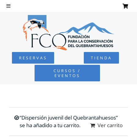
Saltar
al
Toggle
Navigation
contenido
INICIO
QUEBRANTAHUESOS
RESERVAS
TIENDA
FUNDACIÓN
CURSOS /
EVENTOS
PROYECTOS
DEFENSA AMBIENTAL
“Dispersión juvenil del Quebrantahuesos”
COLABORA
se ha añadido a tu carrito.
Ver carrito