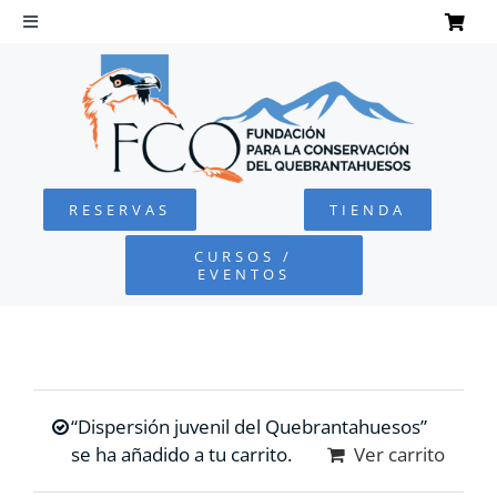
Saltar
al
Toggle
Navigation
contenido
INICIO
QUEBRANTAHUESOS
RESERVAS
TIENDA
FUNDACIÓN
CURSOS /
EVENTOS
PROYECTOS
DEFENSA AMBIENTAL
“Dispersión juvenil del Quebrantahuesos”
COLABORA
se ha añadido a tu carrito.
Ver carrito