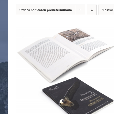
Ordena por
Orden predeterminado
Mostrar