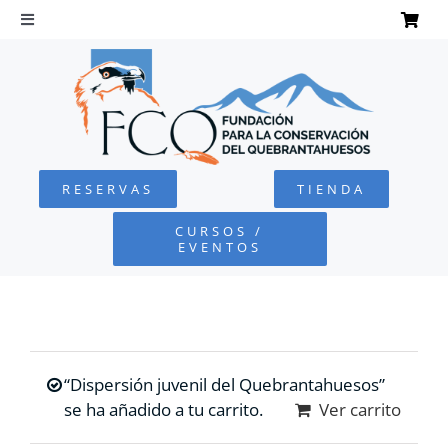
Saltar
al
Toggle
Navigation
contenido
INICIO
QUEBRANTAHUESOS
RESERVAS
TIENDA
FUNDACIÓN
CURSOS /
EVENTOS
PROYECTOS
DEFENSA AMBIENTAL
“Dispersión juvenil del Quebrantahuesos”
COLABORA
se ha añadido a tu carrito.
Ver carrito