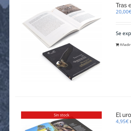
Tras 
20,00
Se exp
Añadir 
El ur
Sin stock
4,95
€