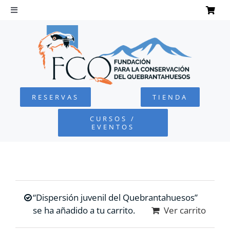
Saltar
al
Toggle
Navigation
contenido
INICIO
QUEBRANTAHUESOS
RESERVAS
TIENDA
FUNDACIÓN
CURSOS /
EVENTOS
PROYECTOS
DEFENSA AMBIENTAL
“Dispersión juvenil del Quebrantahuesos”
COLABORA
se ha añadido a tu carrito.
Ver carrito